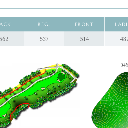
ACK
REG.
FRONT
LADI
562
537
514
48