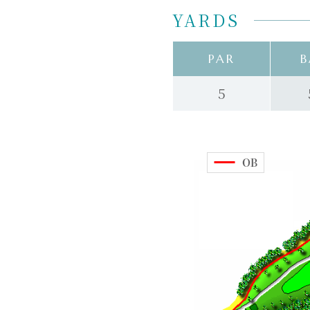
YARDS
PAR
B
5