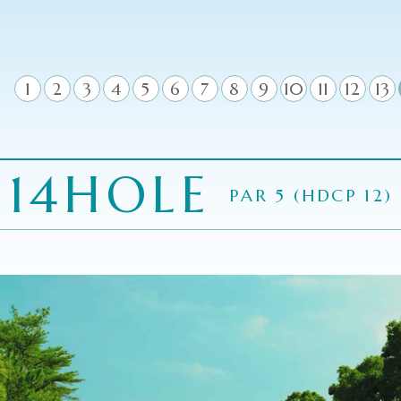
1
2
3
4
5
6
7
8
9
10
11
12
13
14H
OLE
PAR 5 (HDCP 12)