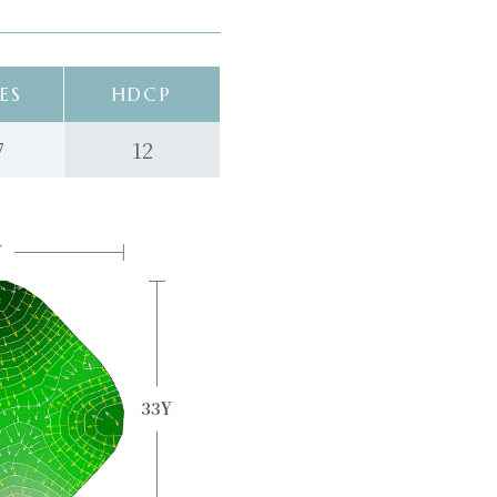
ES
HDCP
7
12