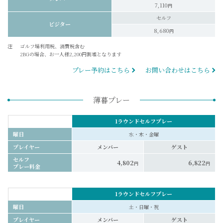
7,110
円
セルフ
ビジター
8,680
円
注
ゴルフ場利用税、消費税含む
2BGの場合、お一人様2,200円割増となります
プレー予約はこちら
お問い合わせはこちら
薄暮プレー
1ラウンドセルフプレー
曜日
水・木・金曜
プレイヤー
メンバー
ゲスト
セルフ
4,802
6,822
円
円
プレー料金
1ラウンドセルフプレー
曜日
土・日曜・祝
プレイヤー
メンバー
ゲスト