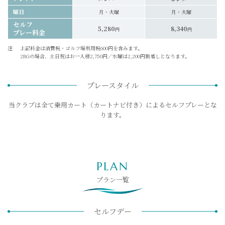
曜日
月・火曜
月・火曜
セルフ
5,280
8,340
円
円
プレー料金
注
上記料金は消費税・ゴルフ場利用税600円を含みます。
2BGの場合、土日祝はお一人様2,750円／水曜は2,200円割増しとなります。
プレースタイル
当クラブは全て乗用カート（カートナビ付き）によるセルフプレーとな
ります。
PLAN
プラン一覧
セルフデー