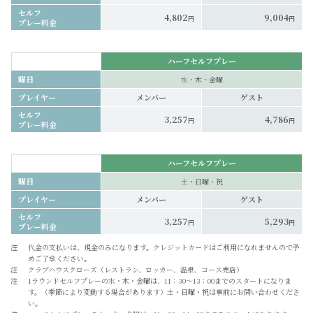
セルフ
4,802
9,004
円
円
プレー料金
ハーフセルフプレー
曜日
水・木・金曜
プレイヤー
メンバー
ゲスト
セルフ
3,257
4,786
円
円
プレー料金
ハーフセルフプレー
曜日
土・日曜・祝
プレイヤー
メンバー
ゲスト
セルフ
3,257
5,293
円
円
プレー料金
注
代金の支払いは、現金のみになります。クレジットカードはご利用になれませんので予
めご了承ください。
注
クラブハウスクローズ（レストラン、ロッカー、温泉、コース売店）
注
1ラウンドセルフプレーの水・木・金曜は、11：30～13：00までのスタートになりま
す。（季節により変動する場合があります）土・日曜・祝は事前にお問い合わせくださ
い。