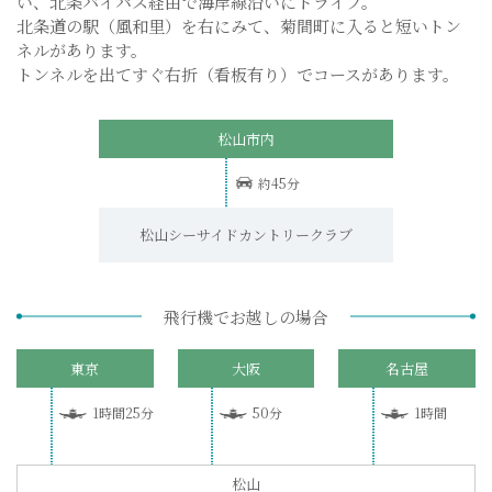
い、北条バイパス経由で海岸線沿いにドライブ。
北条道の駅（風和里）を右にみて、菊間町に入ると短いトン
ネルがあります。
トンネルを出てすぐ右折（看板有り）でコースがあります。
松山市内
約45分
松山シーサイドカントリークラブ
飛行機でお越しの場合
東京
大阪
名古屋
1時間25分
50分
1時間
松山