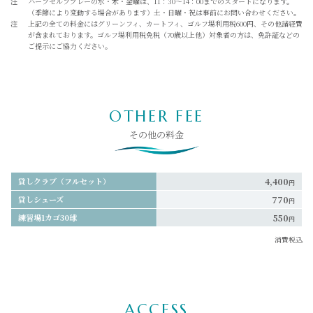
注
ハーフセルフプレーの水・木・金曜は、11：30～14：00までのスタートになります。
（季節により変動する場合があります）土・日曜・祝は事前にお問い合わせください。
注
上記の全ての料金にはグリーンフィ、カートフィ、ゴルフ場利用税600円、その他諸経費
が含まれております。ゴルフ場利用税免税（70歳以上他）対象者の方は、免許証などの
ご提示にご協力ください。
OTHER FEE
その他の料金
貸しクラブ（フルセット）
4,400
円
貸しシューズ
770
円
練習場1カゴ30球
550
円
消費税込
ACCESS