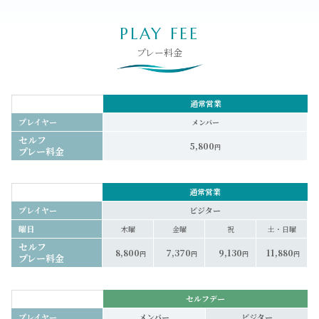
PLAY FEE
プレー料金
通常営業
プレイヤー
メンバー
セルフ
5,800
円
プレー料金
通常営業
プレイヤー
ビジター
曜日
木曜
金曜
祝
土・日曜
セルフ
8,800
7,370
9,130
11,880
円
円
円
円
プレー料金
セルフデー
プレイヤー
メンバー
ビジター