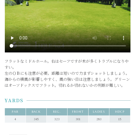
フラットなミドルホール。右はセーフですが木が多くトラブルになりや
すい。
左のＯＢにも注意が必要。距離は短いので力まずショットしましょう。
海からの横風が影響しやすく、風の強い日は注意しましょう。グリーン
はオーソドックスでフラット。切れるか切れないかの判断が難しい。
YARDS
PAR
BACK
REG.
FRONT
LADIES
HDCP
4
345
323
301
283
15